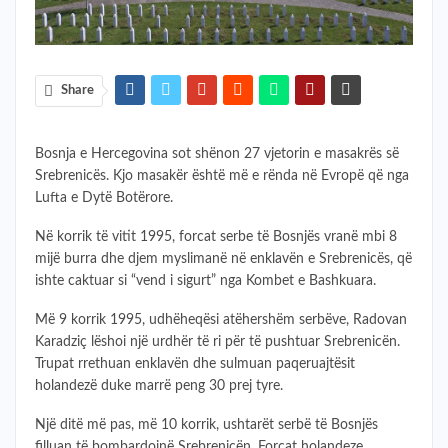
Share
Bosnja e Hercegovina sot shënon 27 vjetorin e masakrës së
Srebrenicës. Kjo masakër është më e rënda në Evropë që nga
Lufta e Dytë Botërore.
Në korrik të vitit 1995, forcat serbe të Bosnjës vranë mbi 8
mijë burra dhe djem myslimanë në enklavën e Srebrenicës, që
ishte caktuar si “vend i sigurt” nga Kombet e Bashkuara.
Më 9 korrik 1995, udhëheqësi atëhershëm serbëve, Radovan
Karadziç lëshoi një urdhër të ri për të pushtuar Srebrenicën.
Trupat rrethuan enklavën dhe sulmuan paqeruajtësit
holandezë duke marrë peng 30 prej tyre.
Një ditë më pas, më 10 korrik, ushtarët serbë të Bosnjës
filluan të bombardojnë Srebrenicën. Forcat holandeze