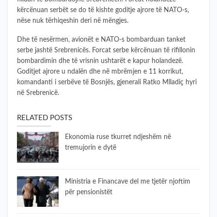
kërcënuan serbët se do të kishte goditje ajrore të NATO-s,
nëse nuk tërhiqeshin deri në mëngjes.
Dhe të nesërmen, avionët e NATO-s bombarduan tanket
serbe jashtë Srebrenicës. Forcat serbe kërcënuan të rifillonin
bombardimin dhe të vrisnin ushtarët e kapur holandezë.
Goditjet ajrore u ndalën dhe në mbrëmjen e 11 korrikut,
komandanti i serbëve të Bosnjës, gjenerali Ratko Mlladiç hyri
në Srebrenicë.
RELATED POSTS
​Ekonomia ruse tkurret ndjeshëm në
tremujorin e dytë
Ministria e Financave del me tjetër njoftim
për pensionistët