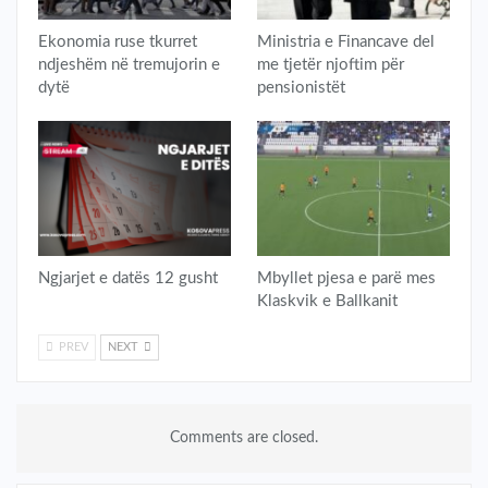
​Ekonomia ruse tkurret
Ministria e Financave del
ndjeshëm në tremujorin e
me tjetër njoftim për
dytë
pensionistët
​Ngjarjet e datës 12 gusht
Mbyllet pjesa e parë mes
Klaskvik e Ballkanit
PREV
NEXT
Comments are closed.