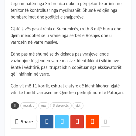
larguan natën nga Srebrenica duke u përpjekur të arrinin në
territor të kontrolluar nga myslimanët. Shumë vdiqën nga
bombardimet dhe goditjet e snajperëve.
Gjatë javës pasoi rënia e Srebrenicës, rreth 8 mijë burra dhe
djem mendohet se u vranë nga serbët e Bosnjës dhe u
varrosën në varre masive.
Edhe pas më shumë se dy dekada pas vrasjeve, ende
vazhdojnë të gjenden varre masive. Identifikimi i viktimave
është i vështirë, pasi trupat ishin copëtuar nga ekskavatorët
që i hidhnin në varre.
Çdo vit më 11 korrik, eshtrat e atyre që identifikohen gjatë
vitit të fundit varrosen në Qendrën përkujtimore të Potoçari.
masakra
nga
Srebrenicës
vjet
Share