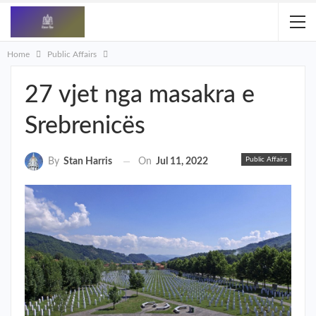
Home
Public Affairs
27 vjet nga masakra e
Srebrenicës
Public Affairs
On
Jul 11, 2022
By
Stan Harris