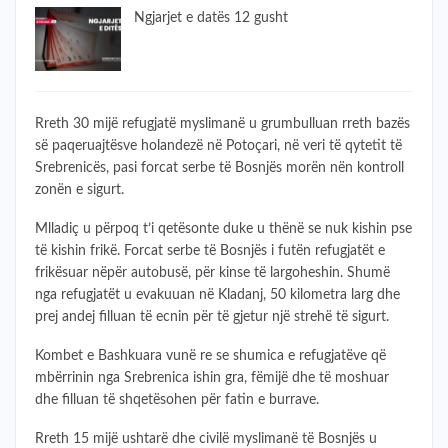
​Ngjarjet e datës 12 gusht
Rreth 30 mijë refugjatë myslimanë u grumbulluan rreth bazës
së paqeruajtësve holandezë në Potoçari, në veri të qytetit të
Srebrenicës, pasi forcat serbe të Bosnjës morën nën kontroll
zonën e sigurt.
Mlladiç u përpoq t’i qetësonte duke u thënë se nuk kishin pse
të kishin frikë. Forcat serbe të Bosnjës i futën refugjatët e
frikësuar nëpër autobusë, për kinse të largoheshin. Shumë
nga refugjatët u evakuuan në Kladanj, 50 kilometra larg dhe
prej andej filluan të ecnin për të gjetur një strehë të sigurt.
Kombet e Bashkuara vunë re se shumica e refugjatëve që
mbërrinin nga Srebrenica ishin gra, fëmijë dhe të moshuar
dhe filluan të shqetësohen për fatin e burrave.
Rreth 15 mijë ushtarë dhe civilë myslimanë të Bosnjës u