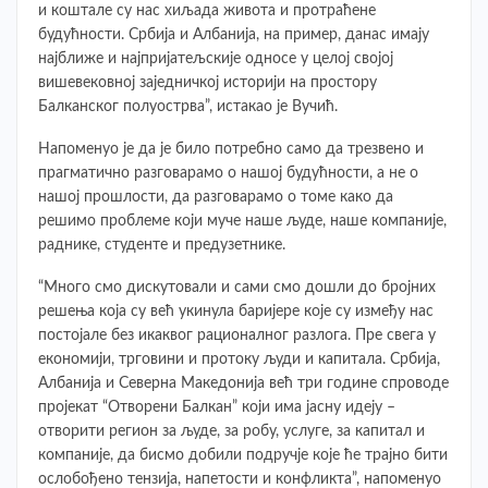
и коштале су нас хиљада живота и протраћене
будућности. Србија и Албанија, на пример, данас имају
најближе и најпријатељскије односе у целој својој
вишевековној заједничкој историји на простору
Балканског полуострва”, истакао је Вучић.
Напоменуо је да је било потребно само да трезвено и
прагматично разговарамо о нашој будућности, а не о
нашој прошлости, да разговарамо о томе како да
решимо проблеме који муче наше људе, наше компаније,
раднике, студенте и предузетнике.
“Много смо дискутовали и сами смо дошли до бројних
решења која су већ укинула баријере које су између нас
постојале без икаквог рационалног разлога. Пре свега у
економији, трговини и протоку људи и капитала. Србија,
Албанија и Северна Македонија већ три године спроводе
пројекат “Отворени Балкан” који има јасну идеју –
отворити регион за људе, за робу, услуге, за капитал и
компаније, да бисмо добили подручје које ће трајно бити
ослобођено тензија, напетости и конфликта”, напоменуо