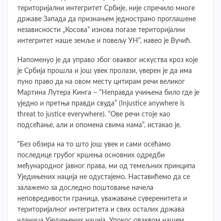
територијални интегритет Србије, није спречило многе
државе Запада да признањем једнострано проглашене
независности „Косова” изнова погазе територијални
интегритет наше земље и повељу УН”, навео је Вучић.
Напоменуо је да управо због оваквог искуства кроз које
је Србија прошла и још увек пролази, уверен је да има
пуно право да на овом месту цитирам речи великог
Мартина Лутера Kинга – “Неправда учињена било где је
уједно и претња правди свуда” (Injustice anywhere is
threat to justice everywhere). “Ове речи стоје као
подсећање, али и опомена свима нама”, истакао је.
“Без обзира на то што још увек и сами осећамо
последице грубог кршења основних одредби
међународног јавног права, ми од темељних принципа
Уједињених нација не одустајемо. Наставићемо да се
залажемо за доследно поштовање начела
неповредивости граница, уважавање суверенитета и
територијалног интегритета и свих осталих држава
чланица Уједињених нација. Упркос оваквом нашем