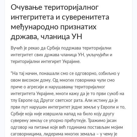
Очување територијалног
интегритета и суверенитета
међународно признатих
држава, чланица УН
Вучић је рекао да Србија подржава територијални
интегритет свих држава чланица УН, укључујићи и
територијални интегирет Украјине.
“На тај начин, понашали смо се одговорно, озбиљно у
овом високом дому. Од многих говорника чули смо
приче о агресији и нарушавању територијалног
интегритета Украјине, многи кажу да је то први сукоб на
тлу Европе од Другог светског рата. Али истину да је
први пут нарушен интегритет једне земље у Европи и то,
Србије која није извршила напад на било коју другу
суверену земљу се упорно прећуткује. Тражимо јасан
одговор на питање које већ годинама постављам мојим
саговорницима, лидерима многих земаља – у чему је