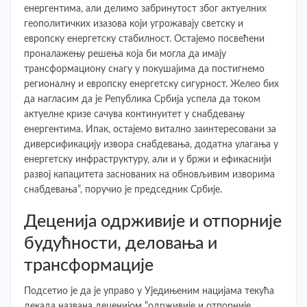
енергентима, али делимо забринутост због актуелних
геополитичких изазова који угрожавају светску и
европску енергетску стабилност. Остајемо посвећени
проналажењу решења која би могла да имају
трансформациону снагу у покушајима да постигнемо
регионалну и европску енергетску сигурност. Желео бих
да нагласим да је Република Србија успела да током
актуелне кризе сачува континуитет у снабдевању
енергентима. Ипак, остајемо витално заинтересовани за
диверсификацију извора снабдевања, додатна улагања у
енергетску инфраструктуру, али и у бржи и ефикаснији
развој капацитета заснованих на обновљивим изворима
снабдевања”, поручио је председник Србије.
Деценија одрживије и отпорније
будућности, деловања и
трансформације
Подсетио је да је управо у Уједињеним нацијама текућа
декада названа деценијом ”одрживије и отпорније