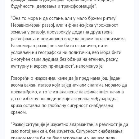
будућности, деловања и трансформације”.
“Она то мора и да остане, али у мало бржем ритму!
Неравномеран развој, али и финансијска угроженост
земаља у развоју, проузрокују додатна друштвена
раслојавања и неминовно воде ка новим антагонизмима.
Равномеран развој не сме бити ограничен, нити
условљен ни географски ни политички, већ мора бити
омогућен свим људима без обзира на етничку, расну,
културну и верску припадност”, напоменуо је.
Говорећи о изазовима, каже да је пред нама још један
веома важан изазов који заједничким снагама морамо да
превазиђемо, а то је изналажење најефикаснијег начина
да се избегну последице које актуелна међународна
криза оставља по глобалну сигурност снабдевања
храном.
“Развој ситуације је изузетно алармантан, а реалност је да
смо погођени сви, без изузетка. Сигурност снабдевања
храном могла би да буде угрожена и у нашем делу