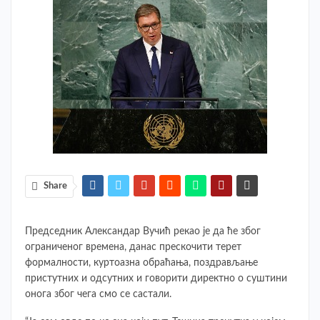
Share
Председник Александар Вучић рекао је да ће због
ограниченог времена, данас прескочити терет
формалности, куртоазна обраћања, поздрављање
пристутних и одсутних и говорити директно о суштини
онога због чега смо се састали.