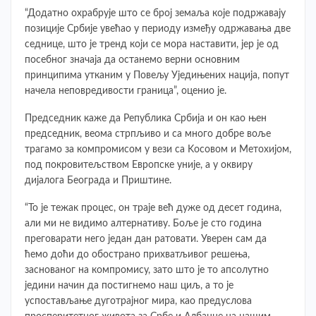
“Додатно охрабрује што се број земаља које подржавају
позиције Србије увећао у периоду између одржавања две
седнице, што је тренд који се мора наставити, јер је од
посебног значаја да останемо верни основним
принципима утканим у Повељу Уједињених нација, попут
начела неповредивости граница”, оценио је.
Председник каже да Република Србија и он као њен
председник, веома стрпљиво и са много добре воље
трагамо за компромисом у вези са Kосовом и Метохијом,
под покровитељством Европске уније, а у оквиру
дијалога Београда и Приштине.
“То је тежак процес, он траје већ дуже од десет година,
али ми не видимо алтернативу. Боље је сто година
преговарати него један дан ратовати. Уверен сам да
ћемо доћи до обострано прихватљивог решења,
заснованог на компромису, зато што је то апсолутно
једини начин да постигнемо наш циљ, а то је
успостављање дуготрајног мира, као предуслова