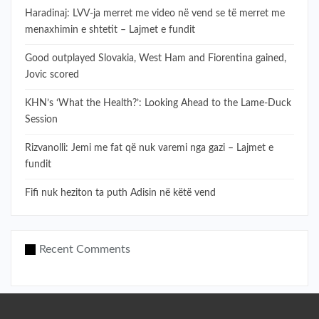
Haradinaj: LVV-ja merret me video në vend se të merret me
menaxhimin e shtetit – Lajmet e fundit
Good outplayed Slovakia, West Ham and Fiorentina gained,
Jovic scored
KHN’s ‘What the Health?’: Looking Ahead to the Lame-Duck
Session
Rizvanolli: Jemi me fat që nuk varemi nga gazi – Lajmet e
fundit
Fifi nuk heziton ta puth Adisin në këtë vend
Recent Comments