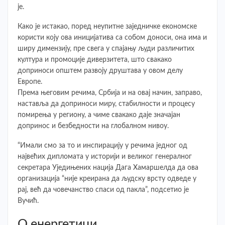
је.
Како је истакао, поред неупитне заједничке економске
користи коју ова иницијатива са собом доноси, она има и
ширу димензију, пре свега у спајању људи различитих
култура и промоције диверзитета, што свакако
доприноси општем развоју друштава у овом делу
Европе.
Према његовим речима, Србија и на овај начин, заправо,
наставља да доприноси миру, стабилности и процесу
помирења у региону, а чиме свакако даје значајан
допринос и безбедности на глобалном нивоу.
“Имали смо за то и инспирацију у речима једног од
највећих дипломата у историји и великог генералног
секретара Уједињених нација Дага Хамаршелда да ова
организација “није креирана да људску врсту одведе у
рај, већ да човечанство спаси од пакла”, подсетио је
Вучић.
О енергетици