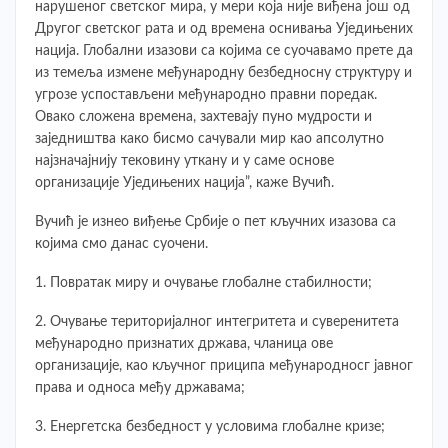
нарушеног светског мира, у мери која није виђена још од
Другог светског рата и од времена оснивања Уједињених
нација. Глобални изазови са којима се суочавамо прете да
из темеља измене међународну безбедносну структуру и
угрозе успостављени међународно правни поредак.
Овако сложена времена, захтевају пуно мудрости и
заједништва како бисмо сачували мир као апсолутно
најзначајнију тековину уткану и у саме основе
организације Уједињених нација”, каже Вучић.
Вучић је изнео виђење Србије о пет кључних изазова са
којима смо данас суочени.
1. Повратак миру и очување глобалне стабилности;
2. Очување територијалног интегритета и суверенитета
међународно признатих држава, чланица ове
организације, као кључног приципа међународносг јавног
права и односа међу државама;
3. Енергетска безбедност у условима глобалне кризе;