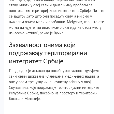
ставу, многи у овој сали и данас имају проблем са
поштовањем територијалног интегритета Србије. Питате
се зашто? Зато што они поседују силу, а ми смо у
њиховим очима мали и слабашни. Међутим, као што сте
могли да чујете, ми ипак имамо снаге да на овом месту
изнесемо истину”, рекао је Вучић.
Захвалност онима који
подржавају територијални
интегритет Србије
Председнк је истакао да посебну захвалност дугујемо
свим оним државама чланицама Уједињених нација, а
оне у овом тренутку чине неупитну већину у овој
Скупштини, које подржавају територијални интегритет
Републике Србије, посебно на простору и територији
Косова и Метохије.