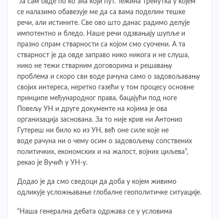
“Ја сам овде по ко зна који пут. Тежина тренутка у којем
се налазимо обавезује ме да са вама поделим тешке
речи, али истините. Све ово што данас радимо делује
импотентно и бледо. Наше речи одзвањају шупље и
празно спрам стварности са којом смо суочени. А та
стварност је да овде заправо нико никога и не слуша,
нико не тежи стварним договорима и решавању
проблема и скоро сви воде рачуна само о задовољавању
својих интереса, неретко газећи у том процесу основне
принципе међународног права, бацајући под ноге
Повељу УН и друге документе на којима је ова
организација заснована. За то није крив ни Антонио
Гутереш ни било ко из УН, већ оне силе које не
воде рачуна ни о чему осим о задовољењу сопствених
политичких, економских и на жалост, војних циљева”,
рекао је Вучић у УН-у.
Додао је да смо сведоци да доба у којем живимо
одликује усложњавање глобалне геополитичке ситуације.
“Наша генерална дебата одржава се у условима