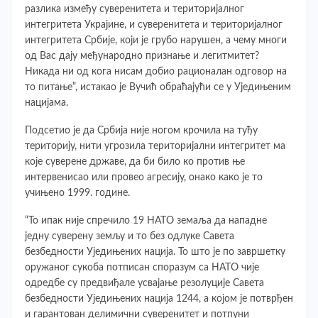
разлика између суверенитета и територијалног
интегритета Украјине, и суверенитета и територијалног
интегритета Србије, који је грубо нарушен, а чему многи
од Вас дају међународно признање и легитмитет?
Никада ни од кога нисам добио рационалан одговор на
то питање”, истакао је Вучић обраћајући се у Уједињеним
нацијама.
Подсетио је да Србија није ногом крочила на туђу
територију, нити угрозила територијални интегритет ма
које суверене државе, да би било ко против ње
интервенисао или провео агресију, онако како је то
учињено 1999. године.
“То ипак није спречило 19 НАТО земаља да нападне
једну суверену земљу и то без одлуке Савета
безбедности Уједињених нација. То што је по завршетку
оружаног сукоба потписан споразум са НАТО чије
одредбе су предвиђале усвајање резолуције Савета
безбедности Уједињених нација 1244, а којом је потврђен
и гарантован делимични суверенитет и потпуни