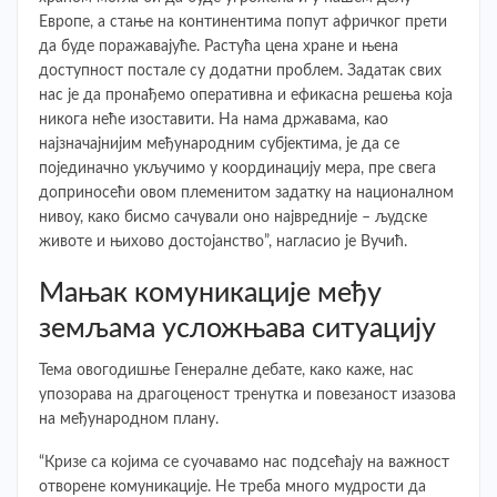
Европе, a стање на континентима попут афричког прети
да буде поражавајуће. Растућа цена хране и њена
доступност постале су додатни проблем. Задатак свих
нас је да пронађемо оперативна и ефикасна решења која
никога неће изоставити. На нама државама, као
најзначајнијим међународним субјектима, је да се
појединачно укључимо у координацију мера, пре свега
доприносећи овом племенитом задатку на националном
нивоу, како бисмо сачували оно највредније – људске
животе и њихово достојанство”, нагласио је Вучић.
Мањак комуникације међу
земљама усложњава ситуацију
Тема овогодишње Генералне дебате, како каже, нас
упозорава на драгоценост тренутка и повезаност изазова
на међународном плану.
“Кризе са којима се суочавамо нас подсећају на важност
отворене комуникације. Не треба много мудрости да