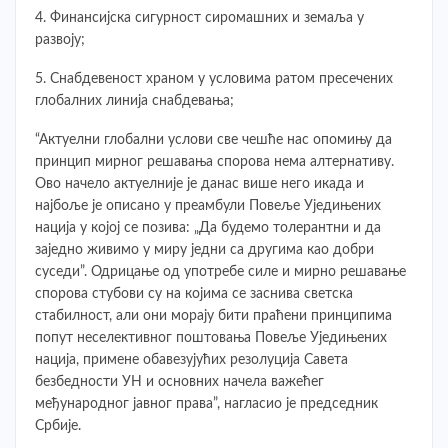
4. Финансијска сигурност сиромашних и земаља у
развоју;
5. Снабдевеност храном у условима ратом пресечених
глобалних линија снабдевања;
“Актуелни глобални услови све чешће нас опомињу да
принцип мирног решавања спорова нема алтернативу.
Ово начело актуелније је данас више него икада и
најбоље је описано у преамбули Повеље Уједињених
нација у којој се позива: „Да будемо толерантни и да
заједно живимо у миру једни са другима као добри
суседи”. Одрицање од употребе силе и мирно решавање
спорова стубови су на којима се заснива светска
стабилност, али они морају бити праћени принципима
попут неселективног поштовања Повеље Уједињених
нација, примене обавезујућих резолуција Савета
безбедности УН и основних начела важећег
међународног јавног права”, нагласио је председник
Србије.