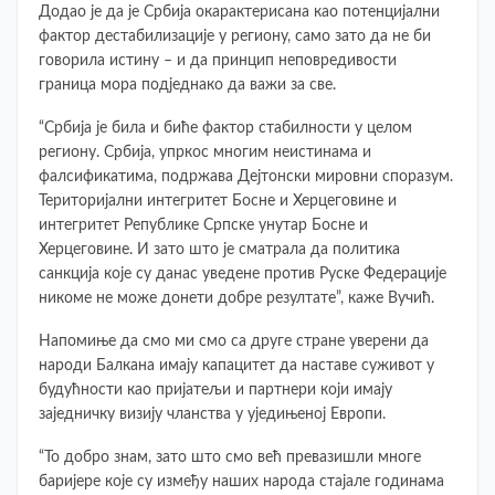
Додао је да је Србија окарактерисана као потенцијални
фактор дестабилизације у региону, само зато да не би
говорила истину – и да принцип неповредивости
граница мора подједнако да важи за све.
“Србија је била и биће фактор стабилности у целом
региону. Србија, упркос многим неистинама и
фалсификатима, подржава Дејтонски мировни споразум.
Територијални интегритет Босне и Херцеговине и
интегритет Републике Српске унутар Босне и
Херцеговине. И зато што је сматрала да политика
санкција које су данас уведене против Руске Федерације
никоме не може донети добре резултате”, каже Вучић.
Напомиње да смо ми смо са друге стране уверени да
народи Балкана имају капацитет да наставе суживот у
будућности као пријатељи и партнери који имају
заједничку визију чланства у уједињеној Европи.
“То добро знам, зато што смо већ превазишли многе
баријере које су између наших народа стајале годинама