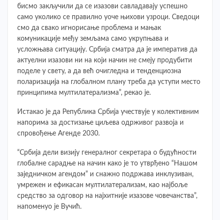
бисмо закључили да се изазови савладавају успешно
само уколико се правилно уоче њихови узроци. Сведоци
смо да свако игнорисање проблема и мањак
комуникације међу земљама само укрупњава и
усложњава ситуацију. Србија сматра да је императив да
актуелни изазови ни на који начин не смеју продубити
поделе у свету, а да већ очигледна и тенденциозна
поларизација на глобалном плану треба да уступи место
принципима мултилатерализма”, рекао је.
Истакао је да Република Србија учествује у колективним
напорима за достизање циљева одрживог развоја и
спровођење Агенде 2030.
“Србија дели визију генералног секретара о будућности
глобалне сарадње на начин како је то утврђено “Нашом
заједничком агендом” и снажно подржава инклузиван,
умрежен и ефикасан мултилатерализам, као најбоље
средство за одговор на најхитније изазове човечанства”,
напоменуо је Вучић.