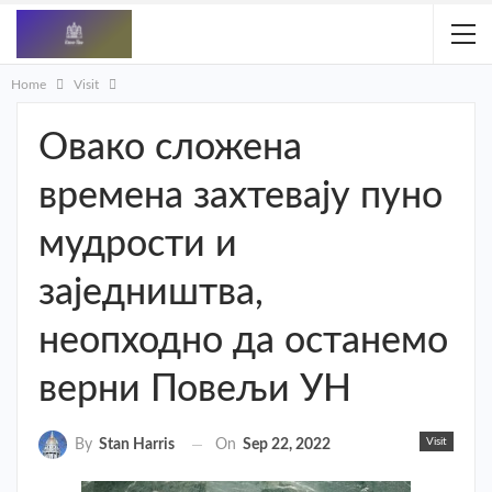
Home
Visit
Овако сложена
времена захтевају пуно
мудрости и
заједништва,
неопходно да останемо
верни Повељи УН
Visit
On
Sep 22, 2022
By
Stan Harris