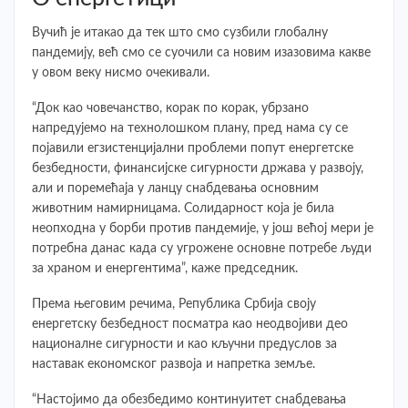
Вучић је итакао да тек што смо сузбили глобалну
пандемију, већ смо се суочили са новим изазовима какве
у овом веку нисмо очекивали.
“Док као човечанство, корак по корак, убрзано
напредујемо на технолошком плану, пред нама су се
појавили егзистенцијални проблеми попут енергетске
безбедности, финансијске сигурности држава у развоју,
али и поремећаја у ланцу снабдевања основним
животним намирницама. Солидарност која је била
неопходна у борби против пандемије, у још већој мери је
потребна данас када су угрожене основне потребе људи
за храном и енергентима”, каже председник.
Према његовим речима, Република Србија своју
енергетску безбедност посматра као неодвојиви део
националне сигурности и као кључни предуслов за
наставак економског развоја и напретка земље.
“Настојимо да обезбедимо континуитет снабдевања