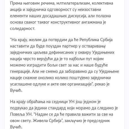
Према његовим речима, млтилатерализам, колективна
акција и заједничка одговорност су неизоставни
елементи наших досадашњих дискусија, али полазна
основа сваког таквог конструктивног ангажмана је
солидарност.
“На крају, желим да потврдим да ће Република Србија
наставити да буде поуздан партнер у остваривању
заједничких циљева дефинисаних у оквиру Уједињених
нација чврсто верујући да је то најбољи пут којим
можемо изградити бољи свет за нас и наше будуће
генерације. Али не смемо да заборавимо да су Уједињене
нације снажне онолико колико поштујемо заједнички
усаглашене одлуке и акте ове организације”, рекао је
Вучић.
На крају обраћања на седници УН још једном је
подвукао да једини стандард који морамо да следимо је
Повеља УН. “Надам се да ће правила важити за све на
овом свету. Живела Србија”, закључио је председник
Вучић.