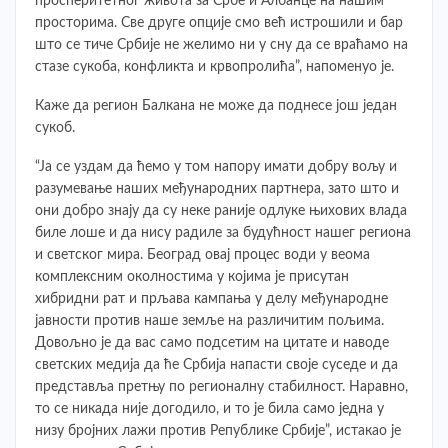
просперитетног живота за Србе и Албанце на нашим
просторима. Све друге опције смо већ истрошили и бар
што се тиче Србије не желимо ни у сну да се враћамо на
стазе сукоба, конфликта и крвопролића”, напоменуо је.
Каже да регион Балкана не може да поднесе још један
сукоб.
“Ја се уздам да ћемо у том напору имати добру вољу и
разумевање наших међународних партнера, зато што и
они добро знају да су неке раније одлуке њихових влада
биле лоше и да нису радиле за будућност нашег региона
и светског мира. Београд овај процес води у веома
комплексним околностима у којима је присутан
хибридни рат и прљава кампања у делу међународне
јавности против наше земље на различитим пољима.
Довољно је да вас само подсетим на цитате и наводе
светских медија да ће Србија напасти своје суседе и да
представља претњу по регионалну стабилност. Наравно,
то се никада није догодило, и то је била само једна у
низу бројних лажи против Републике Србије”, истакао је