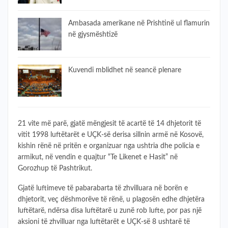
Ambasada amerikane në Prishtinë ul flamurin
në gjysmështizë
​Kuvendi mblidhet në seancë plenare
21 vite më parë, gjatë mëngjesit të acartë të 14 dhjetorit të
vitit 1998 luftëtarët e UÇK-së derisa sillnin armë në Kosovë,
kishin rënë në pritën e organizuar nga ushtria dhe policia e
armikut, në vendin e quajtur “Te Likenet e Hasit” në
Gorozhup të Pashtrikut.
Gjatë luftimeve të pabarabarta të zhvilluara në borën e
dhjetorit, veç dëshmorëve të rënë, u plagosën edhe dhjetëra
luftëtarë, ndërsa disa luftëtarë u zunë rob lufte, por pas një
aksioni të zhvilluar nga luftëtarët e UÇK-së 8 ushtarë të