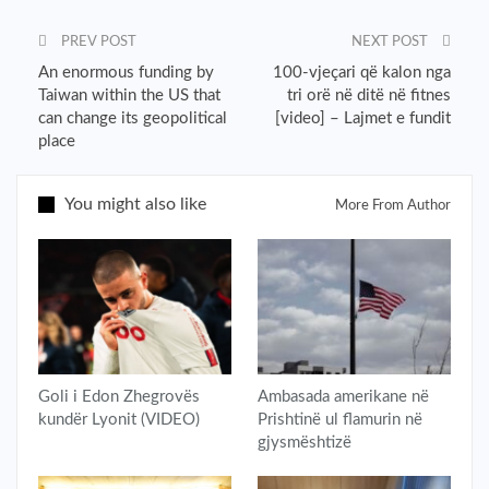
PREV POST
NEXT POST
An enormous funding by
100-vjeçari që kalon nga
Taiwan within the US that
tri orë në ditë në fitnes
can change its geopolitical
[video] – Lajmet e fundit
place
You might also like
More From Author
Goli i Edon Zhegrovës
Ambasada amerikane në
kundër Lyonit (VIDEO)
Prishtinë ul flamurin në
gjysmështizë