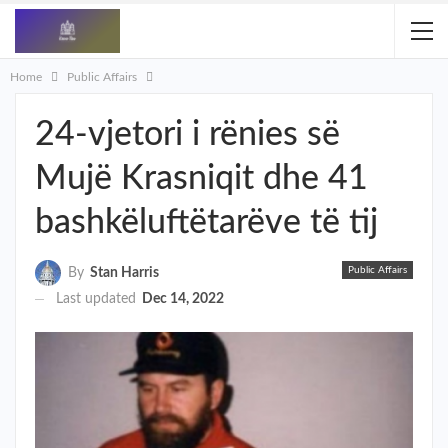
Home
Public Affairs
​24-vjetori i rënies së
Mujë Krasniqit dhe 41
bashkëluftëtarëve të tij
Public Affairs
By
Stan Harris
Last updated
Dec 14, 2022