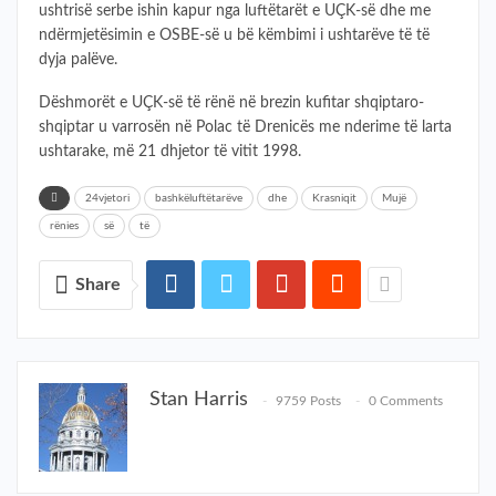
ushtrisë serbe ishin kapur nga luftëtarët e UÇK-së dhe me
ndërmjetësimin e OSBE-së u bë këmbimi i ushtarëve të të
dyja palëve.
Dëshmorët e UÇK-së të rënë në brezin kufitar shqiptaro-
shqiptar u varrosën në Polac të Drenicës me nderime të larta
ushtarake, më 21 dhjetor të vitit 1998.
24vjetori
bashkëluftëtarëve
dhe
Krasniqit
Mujë
rënies
së
të
Share
Stan Harris
9759 Posts
0 Comments