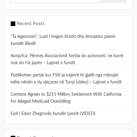
Recent Posts
“Ta legenosim”, Luizi i tregon Kristit dhe Armaldos planin
kundër Bledit
Konjufca: Përmes Asociacionit Serbia do autonomi, ne kurrë
nuk do t’ia japim – Lajmet e fundit
Publikohen pamje kur FSK-ja nxjerrë të gjallë nga rrënojat
edhe nënën e dy vjeçares në Turqi [video] – Lajmet e fundit
Centene Agrees to $215 Million Settlement With California
for Alleged Medicaid Overbilling
Goli i Edon Zhegrovës kundër Lyonit (VIDEO)