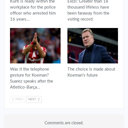
Kurti is ready within the
Elezi: Greater than 18
workplace for the police
thousand lifeless have
officer who arrested him
been faraway from the
16 years…
voting record
Was it the telephone
The choice is made about
gesture for Koeman?
Koeman’s future
Suarez speaks after the
Atletico-Barça…
PREV
NEXT
Comments are closed.