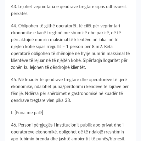
43. Lejohet veprimtaria e qendrave tregtare sipas udhëzuesit
përkatës.
44. Obligohen të gjithë operatorët, të cilët për veprimtari
ekonomike e kanë tregtinë me shumicë dhe pakicë, që të
përcaktojnë numrin maksimal të klientëve në lokal në të
njëjtën kohë sipas rregullit – 1 person për 8 m2. Këta
operatorë obligohen të shënojnë në hyrje numrin maksimal të
klientëve të lejuar në të njëjtën kohë. Sipërfaqja llogaritet për
zonën ku lejohen të qëndrojnë klientët.
45. Në kuadër të qendrave tregtare dhe operatorëve të tjerë
ekonomikë, ndalohet puna/përdorimi i këndeve të lojrave për
fëmijë. Ndërsa për shërbimet e gastronomisë në kuadër të
qendrave tregtare vlen pika 33.
I. [Puna me palë]
46. Personi përgjegjës i institucionit publik apo privat dhe i
operatoreve ekonomikë, obligohet që të ndalojë rreshtimin
apo tubimin brenda dhe jashtë ambientit të punës/biznesit,