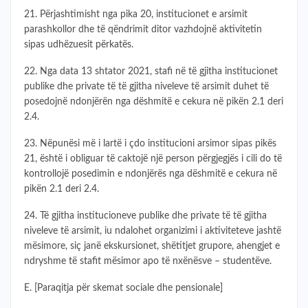
21. Përjashtimisht nga pika 20, institucionet e arsimit
parashkollor dhe të qëndrimit ditor vazhdojnë aktivitetin
sipas udhëzuesit përkatës.
22. Nga data 13 shtator 2021, stafi në të gjitha institucionet
publike dhe private të të gjitha niveleve të arsimit duhet të
posedojnë ndonjërën nga dëshmitë e cekura në pikën 2.1 deri
2.4.
23. Nëpunësi më i lartë i çdo institucioni arsimor sipas pikës
21, është i obliguar të caktojë një person përgjegjës i cili do të
kontrollojë posedimin e ndonjërës nga dëshmitë e cekura në
pikën 2.1 deri 2.4.
24. Të gjitha institucioneve publike dhe private të të gjitha
niveleve të arsimit, iu ndalohet organizimi i aktiviteteve jashtë
mësimore, siç janë ekskursionet, shëtitjet grupore, ahengjet e
ndryshme të stafit mësimor apo të nxënësve – studentëve.
E. [Paraqitja për skemat sociale dhe pensionale]