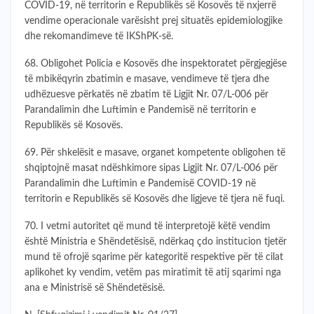
COVID-19, në territorin e Republikës së Kosovës të nxjerrë
vendime operacionale varësisht prej situatës epidemiologjike
dhe rekomandimeve të IKShPK-së.
68. Obligohet Policia e Kosovës dhe inspektoratet përgjegjëse
të mbikëqyrin zbatimin e masave, vendimeve të tjera dhe
udhëzuesve përkatës në zbatim të Ligjit Nr. 07/L-006 për
Parandalimin dhe Luftimin e Pandemisë në territorin e
Republikës së Kosovës.
69. Për shkelësit e masave, organet kompetente obligohen të
shqiptojnë masat ndëshkimore sipas Ligjit Nr. 07/L-006 për
Parandalimin dhe Luftimin e Pandemisë COVID-19 në
territorin e Republikës së Kosovës dhe ligjeve të tjera në fuqi.
70. I vetmi autoritet që mund të interpretojë këtë vendim
është Ministria e Shëndetësisë, ndërkaq çdo institucion tjetër
mund të ofrojë sqarime për kategoritë respektive për të cilat
aplikohet ky vendim, vetëm pas miratimit të atij sqarimi nga
ana e Ministrisë së Shëndetësisë.