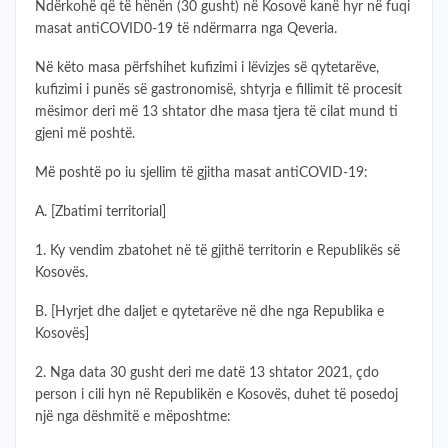
Ndërkohë që të hënën (30 gusht) në Kosovë kanë hyr në fuqi
masat antiCOVID0-19 të ndërmarra nga Qeveria.
Në këto masa përfshihet kufizimi i lëvizjes së qytetarëve,
kufizimi i punës së gastronomisë, shtyrja e fillimit të procesit
mësimor deri më 13 shtator dhe masa tjera të cilat mund ti
gjeni më poshtë.
Më poshtë po iu sjellim të gjitha masat antiCOVID-19:
A. [Zbatimi territorial]
1. Ky vendim zbatohet në të gjithë territorin e Republikës së
Kosovës.
B. [Hyrjet dhe daljet e qytetarëve në dhe nga Republika e
Kosovës]
2. Nga data 30 gusht deri me datë 13 shtator 2021, çdo
person i cili hyn në Republikën e Kosovës, duhet të posedoj
një nga dëshmitë e mëposhtme: