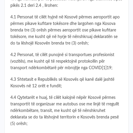
pikës 2.1 deri 2.4 , lirohen:
4.1 Personat të cilët hyjnë në Kosovë përmes aeroportit apo
përmes pikave kufitare tokësore dhe largohen nga Kosova
brenda tre (3) orësh përmes aeroportit ose pikave kufitare
tokësore, me kusht që në hyrje të nënshkruaj deklaratën se
do ta lëshojë Kosovën brenda tre (3) orësh;
4.2 Personat, të cilët punojnë si transportues profesionist
(vozitës), me kusht që të respektojnë protokollin për
transport ndërkombëtarë për mbrojtje nga COVID[1]19;
4.3 Shtetasit e Republikës së Kosovës që kanë dalë jashtë
Kosovës në 12 orët e fundit;
4.4 Qytetarët e huaj, të cilët kalojnë nëpër Kosovë përmes
transportit të organizuar me autobus ose me linjë të rregullt
ndërkombëtare, transit, me kusht që të nënshkruhet
deklarata se do ta lëshojnë territorin e Kosovës brenda pesë
(5) orësh;