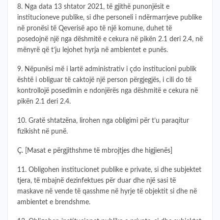
8. Nga data 13 shtator 2021, të gjithë punonjësit e
institucioneve publike, si dhe personeli i ndërmarrjeve publike
në pronësi të Qeverisë apo të një komune, duhet të
posedojnë një nga dëshmitë e cekura në pikën 2.1 deri 2.4, në
mënyrë që t’ju lejohet hyrja në ambientet e punës.
9. Nëpunësi më i lartë administrativ i çdo institucioni publik
është i obliguar të caktojë një person përgjegjës, i cili do të
kontrollojë posedimin e ndonjërës nga dëshmitë e cekura në
pikën 2.1 deri 2.4.
10. Gratë shtatzëna, lirohen nga obligimi për t’u paraqitur
fizikisht në punë.
Ç. [Masat e përgjithshme të mbrojtjes dhe higjienës]
11. Obligohen institucionet publike e private, si dhe subjektet
tjera, të mbajnë dezinfektues për duar dhe një sasi të
maskave në vende të qasshme në hyrje të objektit si dhe në
ambientet e brendshme.