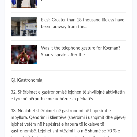
Elezi: Greater than 18 thousand lifeless have
been faraway from the…
Was it the telephone gesture for Koeman?
Suarez speaks after the…
Gj. [Gastronomia]
32. Shërbimet e gastronomisë lejohen të zhvillojnë aktivitetin
e tyre në përputhje me udhëzuesin përkatës.
33. Ndalohet shërbimet në gastronomi në hapësirat e
mbyllura. Qëndrimi i klientëve (shërbimi i ushqimit dhe pijeve)
lejohet vetëm në hapësirat e hapura të lokaleve të
gastronomisë. Lejohet shfrytëzimi i jo më shumë se 70 % e