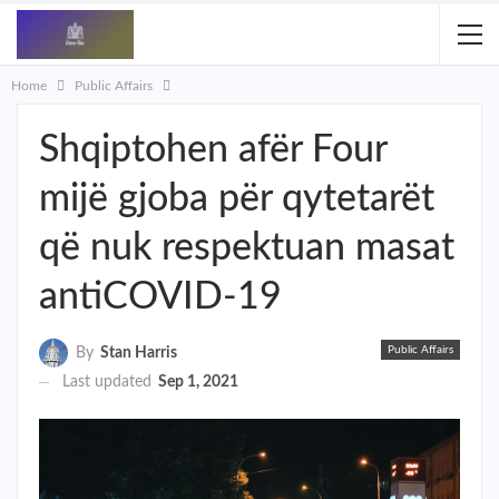
Home
Public Affairs
​Shqiptohen afër Four
mijë gjoba për qytetarët
që nuk respektuan masat
antiCOVID-19
Public Affairs
By
Stan Harris
Last updated
Sep 1, 2021