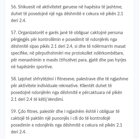
56. Shikuesit në aktivitetet garuese në hapësira të jashtme,
duhet të posedojnë një nga dëshmitë e cekura në pikën 2.1
deri 2.4.
57. Organizatorët e garës janë të obliguar caktojnë persona
përgjegjës për kontrollimin e posedimit të ndonjërës nga
dëshmitë sipas pikës 2.1 deri 2.4, si dhe të ndërmarrin masat
specifike, në përputhshmëri me protokollet ndërkombëtare,
për menaxhimin e masës (tifozëve) para, gjatë dhe pas hyrjes
në hapësirën sportive.
58. Lejohet shfrytëzimi i fitneseve, palestrave dhe të ngjashme
për aktivitete individuale rekreative. Klientët duhet të
posedojnë ndonjërën nga dëshmitë e përcaktuara në pikën
2.1 deri 2.4 të këtij Vendimi.
59. Çdo fitnes, palestër dhe i ngjashëm është i obliguar të
caktojë të paktën një punonjës i cili do të kontrollojë
posedimin e ndonjërës nga dëshmitë e cekura në pikën 2.1
deri 2.4.