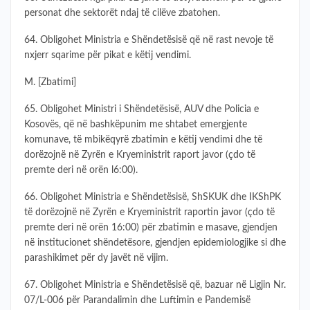
personat dhe sektorët ndaj të cilëve zbatohen.
64. Obligohet Ministria e Shëndetësisë që në rast nevoje të
nxjerr sqarime për pikat e këtij vendimi.
M. [Zbatimi]
65. Obligohet Ministri i Shëndetësisë, AUV dhe Policia e
Kosovës, që në bashkëpunim me shtabet emergjente
komunave, të mbikëqyrë zbatimin e këtij vendimi dhe të
dorëzojnë në Zyrën e Kryeministrit raport javor (çdo të
premte deri në orën l6:00).
66. Obligohet Ministria e Shëndetësisë, ShSKUK dhe IKShPK
të dorëzojnë në Zyrën e Kryeministrit raportin javor (çdo të
premte deri në orën 16:00) për zbatimin e masave, gjendjen
në institucionet shëndetësore, gjendjen epidemiologjike si dhe
parashikimet për dy javët në vijim.
67. Obligohet Ministria e Shëndetësisë që, bazuar në Ligjin Nr.
07/L-006 për Parandalimin dhe Luftimin e Pandemisë