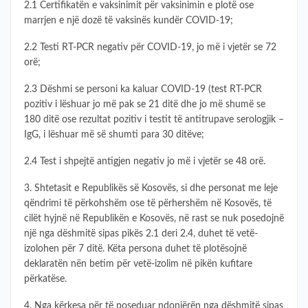
2.1 Certifikatën e vaksinimit për vaksinimin e plotë ose
marrjen e një dozë të vaksinës kundër COVID-19;
2.2 Testi RT-PCR negativ për COVID-19, jo më i vjetër se 72
orë;
2.3 Dëshmi se personi ka kaluar COVID-19 (test RT-PCR
pozitiv i lëshuar jo më pak se 21 ditë dhe jo më shumë se
180 ditë ose rezultat pozitiv i testit të antitrupave serologjik –
IgG, i lëshuar më së shumti para 30 ditëve;
2.4 Test i shpejtë antigjen negativ jo më i vjetër se 48 orë.
3. Shtetasit e Republikës së Kosovës, si dhe personat me leje
qëndrimi të përkohshëm ose të përhershëm në Kosovës, të
cilët hyjnë në Republikën e Kosovës, në rast se nuk posedojnë
një nga dëshmitë sipas pikës 2.1 deri 2.4, duhet të vetë-
izolohen për 7 ditë. Këta persona duhet të plotësojnë
deklaratën nën betim për vetë-izolim në pikën kufitare
përkatëse.
4. Nga kërkesa për të poseduar ndonjërën nga dëshmitë sipas