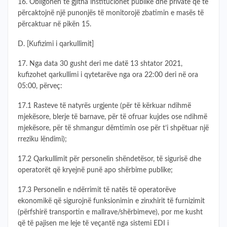
16. Obligohen të gjitha institucionet publike dhe private që të
përcaktojnë një punonjës të monitorojë zbatimin e masës të
përcaktuar në pikën 15.
D. [Kufizimi i qarkullimit]
17. Nga data 30 gusht deri me datë 13 shtator 2021,
kufizohet qarkullimi i qytetarëve nga ora 22:00 deri në ora
05:00, përveç:
17.1 Rasteve të natyrës urgjente (për të kërkuar ndihmë
mjekësore, blerje të barnave, për të ofruar kujdes ose ndihmë
mjekësore, për të shmangur dëmtimin ose për t’i shpëtuar një
rreziku lëndimi);
17.2 Qarkullimit për personelin shëndetësor, të sigurisë dhe
operatorët që kryejnë punë apo shërbime publike;
17.3 Personelin e ndërrimit të natës të operatorëve
ekonomikë që sigurojnë funksionimin e zinxhirit të furnizimit
(përfshirë transportin e mallrave/shërbimeve), por me kusht
që të pajisen me leje të veçantë nga sistemi EDI i