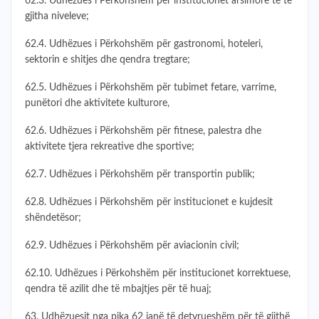
62.3. Udhëzues i Përkohshëm për institucionet arsimore të të
gjitha niveleve;
62.4. Udhëzues i Përkohshëm për gastronomi, hoteleri,
sektorin e shitjes dhe qendra tregtare;
62.5. Udhëzues i Përkohshëm për tubimet fetare, varrime,
punëtori dhe aktivitete kulturore,
62.6. Udhëzues i Përkohshëm për fitnese, palestra dhe
aktivitete tjera rekreative dhe sportive;
62.7. Udhëzues i Përkohshëm për transportin publik;
62.8. Udhëzues i Përkohshëm për institucionet e kujdesit
shëndetësor;
62.9. Udhëzues i Përkohshëm për aviacionin civil;
62.10. Udhëzues i Përkohshëm për institucionet korrektuese,
qendra të azilit dhe të mbajtjes për të huaj;
63. Udhëzuesit nga pika 62 janë të detyrueshëm për të gjithë