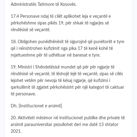
Administratës Tatimore të Kosovës.
17.4 Personave ndaj të cilët aplikohet leja e veçantë e
përkohëshme sipas pikës 19, për shkak të ngjarjes së
rëndësisë së veçantë.
18. Obligohen punëdhënësit të sigurojnë që punëtorët e tyre
që i nënshtrohen kufizimit nga pika 17 të kenë kohë të
mjaftueshme për të udhëtuar në banesat e tyre.
19. Ministri i Shëndetësisë mundet që për për ngjarje të
rëndësisë së veçantë, të lëshojë lejë të veçantë, sipas së cilës
lejohet vetëm për nevoja të kësaj ngjarje, që kufizimi i
qarkullimit të zgjatet përkohësisht për një kategori të caktuar
të personave.
Dh. [Institucionet e arsimit]
20. Aktiviteti mësimor në institucionet publike dhe private të
arsimit parauniversitar pezullohet deri me datë 13 shtator
2021.