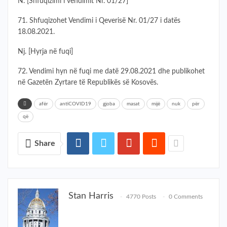
N. [Shfuqizimi i vendimit Nr. 01/27]
71. Shfuqizohet Vendimi i Qeverisë Nr. 01/27 i datës
18.08.2021.
Nj. [Hyrja në fuqi]
72. Vendimi hyn në fuqi me datë 29.08.2021 dhe publikohet
në Gazetën Zyrtare të Republikës së Kosovës.
afër
antiCOVID19
gjoba
masat
mijë
nuk
për
që
Share
Stan Harris
4770 Posts
0 Comments