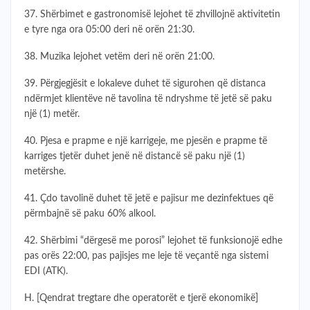
37. Shërbimet e gastronomisë lejohet të zhvillojnë aktivitetin
e tyre nga ora 05:00 deri në orën 21:30.
38. Muzika lejohet vetëm deri në orën 21:00.
39. Përgjegjësit e lokaleve duhet të sigurohen që distanca
ndërmjet klientëve në tavolina të ndryshme të jetë së paku
një (1) metër.
40. Pjesa e prapme e një karrigeje, me pjesën e prapme të
karriges tjetër duhet jenë në distancë së paku një (1)
metërshe.
41. Çdo tavolinë duhet të jetë e pajisur me dezinfektues që
përmbajnë së paku 60% alkool.
42. Shërbimi “dërgesë me porosi” lejohet të funksionojë edhe
pas orës 22:00, pas pajisjes me leje të veçantë nga sistemi
EDI (ATK).
H. [Qendrat tregtare dhe operatorët e tjerë ekonomikë]