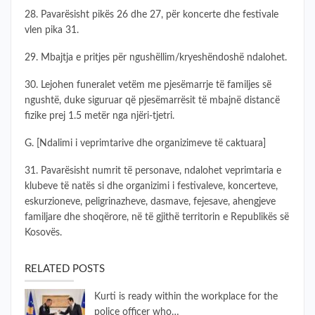
28. Pavarësisht pikës 26 dhe 27, për koncerte dhe festivale
vlen pika 31.
29. Mbajtja e pritjes për ngushëllim/kryeshëndoshë ndalohet.
30. Lejohen funeralet vetëm me pjesëmarrje të familjes së
ngushtë, duke siguruar që pjesëmarrësit të mbajnë distancë
fizike prej 1.5 metër nga njëri-tjetri.
G. [Ndalimi i veprimtarive dhe organizimeve të caktuara]
31. Pavarësisht numrit të personave, ndalohet veprimtaria e
klubeve të natës si dhe organizimi i festivaleve, koncerteve,
eskurzioneve, peligrinazheve, dasmave, fejesave, ahengjeve
familjare dhe shoqërore, në të gjithë territorin e Republikës së
Kosovës.
RELATED POSTS
Kurti is ready within the workplace for the
police officer who…