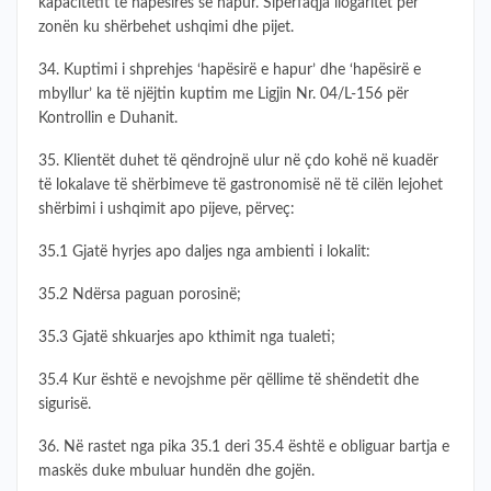
kapacitetit të hapësirës së hapur. Sipërfaqja llogaritet për
zonën ku shërbehet ushqimi dhe pijet.
34. Kuptimi i shprehjes ‘hapësirë e hapur’ dhe ‘hapësirë e
mbyllur’ ka të njëjtin kuptim me Ligjin Nr. 04/L-156 për
Kontrollin e Duhanit.
35. Klientët duhet të qëndrojnë ulur në çdo kohë në kuadër
të lokalave të shërbimeve të gastronomisë në të cilën lejohet
shërbimi i ushqimit apo pijeve, përveç:
35.1 Gjatë hyrjes apo daljes nga ambienti i lokalit:
35.2 Ndërsa paguan porosinë;
35.3 Gjatë shkuarjes apo kthimit nga tualeti;
35.4 Kur është e nevojshme për qëllime të shëndetit dhe
sigurisë.
36. Në rastet nga pika 35.1 deri 35.4 është e obliguar bartja e
maskës duke mbuluar hundën dhe gojën.