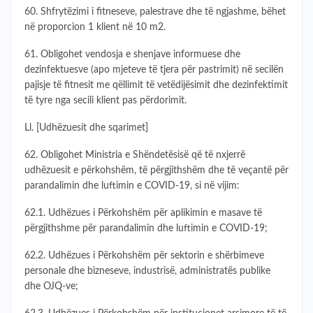
60. Shfrytëzimi i fitneseve, palestrave dhe të ngjashme, bëhet
në proporcion 1 klient në 10 m2.
61. Obligohet vendosja e shenjave informuese dhe
dezinfektuesve (apo mjeteve të tjera për pastrimit) në secilën
pajisje të fitnesit me qëllimit të vetëdijësimit dhe dezinfektimit
të tyre nga secili klient pas përdorimit.
Ll. [Udhëzuesit dhe sqarimet]
62. Obligohet Ministria e Shëndetësisë që të nxjerrë
udhëzuesit e përkohshëm, të përgjithshëm dhe të veçantë për
parandalimin dhe luftimin e COVID-19, si në vijim:
62.1. Udhëzues i Përkohshëm për aplikimin e masave të
përgjithshme për parandalimin dhe luftimin e COVID-19;
62.2. Udhëzues i Përkohshëm për sektorin e shërbimeve
personale dhe bizneseve, industrisë, administratës publike
dhe OJQ-ve;