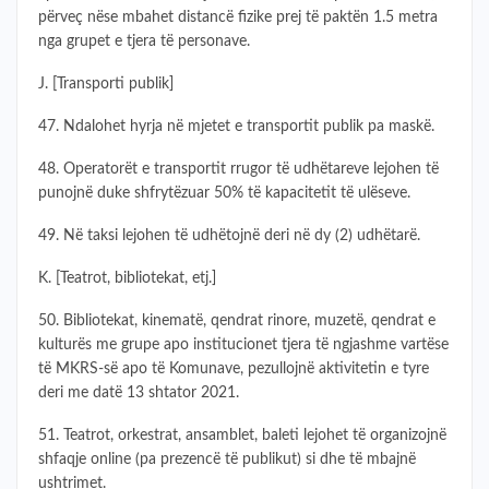
përveç nëse mbahet distancë fizike prej të paktën 1.5 metra
nga grupet e tjera të personave.
J. [Transporti publik]
47. Ndalohet hyrja në mjetet e transportit publik pa maskë.
48. Operatorët e transportit rrugor të udhëtareve lejohen të
punojnë duke shfrytëzuar 50% të kapacitetit të ulëseve.
49. Në taksi lejohen të udhëtojnë deri në dy (2) udhëtarë.
K. [Teatrot, bibliotekat, etj.]
50. Bibliotekat, kinematë, qendrat rinore, muzetë, qendrat e
kulturës me grupe apo institucionet tjera të ngjashme vartëse
të MKRS-së apo të Komunave, pezullojnë aktivitetin e tyre
deri me datë 13 shtator 2021.
51. Teatrot, orkestrat, ansamblet, baleti lejohet të organizojnë
shfaqje online (pa prezencë të publikut) si dhe të mbajnë
ushtrimet.