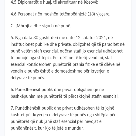
4.5 Diplomatët e huaj, të akredituar në Kosovë;
4.6 Personat nën moshën tetëmbëdhjetë (18) vjeçare.
C. [Mbrojtja dhe siguria në punë]
5. Nga data 30 gusht deri me datë 12 shtator 2021, në
institucionet publike dhe private, obligohet që të paraqitet në
punë vetëm stafi esencial, ndërsa stafi jo esencial udhëzohet
të punojë nga shtëpia. Për qëllime të këtij vendimi, staf
esencial konsiderohen punëtorët prania fizike e të cilëve në
vendin e punës është e domosdoshme për kryerjen e
detyrave të punës.
6. Punëdhënësit publik dhe privat obligohen që në
bashkëpunim me punëtorët të përcaktojnë stafin esencial.
7. Punëdhënësit publik dhe privat udhëzohen të krijojnë
kushtet për kryerjen e detyrave të punës nga shtëpia për
punëtorët që nuk janë staf esencial për nevojat e
punëdhënësit, kur kjo të jetë e mundur.