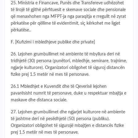
25. Ministria e Financave, Punës dhe Transfereve udhëzohet
të lirojë të gjithë përfituesit e skemave sociale dhe pensionale
që menaxhohen nga MFPT-ja nga paraqitja e rregullt në zyrat
përkatëse për qëllime të evidentimit, siç kërkohet me ligjet
përkatëse..
F. [Kufizimi i mbledhjeve publike dhe private]
26. Lejohen grumbullimet në ambiente të mbyllura deri në
tridhjetë (30) persona (punëtori, mbledhje, seminare, trajnime,
ngjarje kulturore). Organizatori obligohet të siguroj distancën
fizike prej 1.5 metër në mes të personave.
26.1 Mbledhjet e Kuvendit dhe të Qeverisë lejohen
pavarësisht numrit të personave, duke u respektuar mbajtja e
maskave dhe distanca sociale.
27. Lejohen grumbullimet dhe ngjarjet kulturore në ambiente
të jashtme deri në pesëdhjetë (50) persona (publiku).
Organizatori obligohet të sigurojë mbajtjen e distancës fizike
prej 1.5 metër në mes të personave.