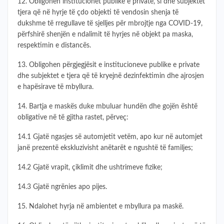
12. Obligohen institucionet publike e private, si dhe subjektet
tjera që në hyrje të çdo objekti të vendosin shenja të
dukshme të rregullave të sjelljes për mbrojtje nga COVID-19,
përfshirë shenjën e ndalimit të hyrjes në objekt pa maska,
respektimin e distancës.
13. Obligohen përgjegjësit e institucioneve publike e private
dhe subjektet e tjera që të kryejnë dezinfektimin dhe ajrosjen
e hapësirave të mbyllura.
14. Bartja e maskës duke mbuluar hundën dhe gojën është
obligative në të gjitha rastet, përveç:
14.1 Gjatë ngasjes së automjetit vetëm, apo kur në automjet
janë prezentë ekskluzivisht anëtarët e ngushtë të familjes;
14.2 Gjatë vrapit, çiklimit dhe ushtrimeve fizike;
14.3 Gjatë ngrënies apo pijes.
15. Ndalohet hyrja në ambientet e mbyllura pa maskë.