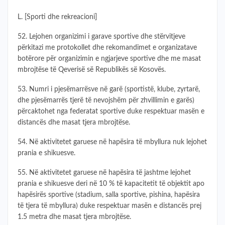
L. [Sporti dhe rekreacioni]
52. Lejohen organizimi i garave sportive dhe stërvitjeve
përkitazi me protokollet dhe rekomandimet e organizatave
botërore për organizimin e ngjarjeve sportive dhe me masat
mbrojtëse të Qeverisë së Republikës së Kosovës.
53. Numri i pjesëmarrësve në garë (sportistë, klube, zyrtarë,
dhe pjesëmarrës tjerë të nevojshëm për zhvillimin e garës)
përcaktohet nga federatat sportive duke respektuar masën e
distancës dhe masat tjera mbrojtëse.
54. Në aktivitetet garuese në hapësira të mbyllura nuk lejohet
prania e shikuesve.
55. Në aktivitetet garuese në hapësira të jashtme lejohet
prania e shikuesve deri në 10 % të kapacitetit të objektit apo
hapësirës sportive (stadium, salla sportive, pishina, hapësira
të tjera të mbyllura) duke respektuar masën e distancës prej
1.5 metra dhe masat tjera mbrojtëse.